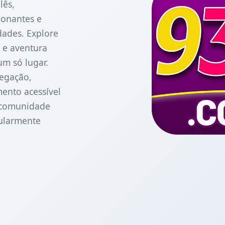
lês,
ionantes e
dades. Explore
o e aventura
um só lugar.
vegação,
ento acessível
à comunidade
gularmente