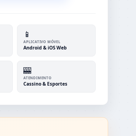
📱
APLICATIVO MÓVEL
Android & iOS Web
🎰
ATENDIMENTO
Cassino & Esportes