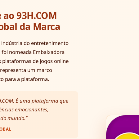
e ao 93H.COM
obal da Marca
 indústria do entretenimento
l
foi nomeada Embaixadora
plataformas de jogos online
a representa um marco
to para a plataforma.
H.COM. É uma plataforma que
ências emocionantes,
r do mundo."
LOBAL