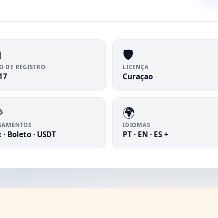

🛡️
O DE REGISTRO
LICENÇA
17
Curaçao

🌍
GAMENTOS
IDIOMAS
x · Boleto · USDT
PT · EN · ES +