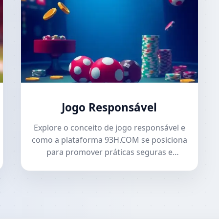
Jogo Responsável
Explore o conceito de jogo responsável e
como a plataforma 93H.COM se posiciona
para promover práticas seguras e
conscientes.