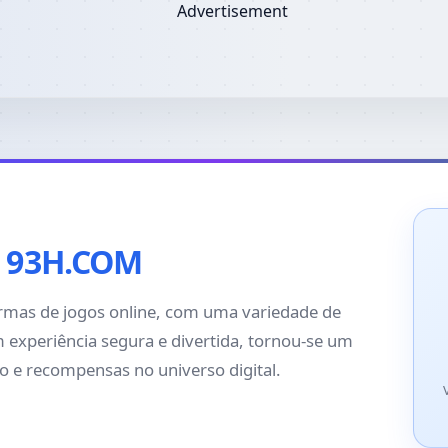
o
93H.COM
rmas de jogos online, com uma variedade de
 experiência segura e divertida, tornou-se um
 e recompensas no universo digital.