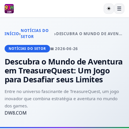
☀️
☰
INÍCIO
JOGOS DE LOTERIA
NOTÍCIAS DO
›
›
INÍCIO
DESCUBRA O MUNDO DE AVENTURA EM TREASUREQUEST: UM JOGO PARA DESAFIAR SEUS LIMITES
MAHJONG
SETOR
CAÇA-NÍQUEIS
📅 2026-06-26
NOTÍCIAS DO SETOR
TRANSMISSÃO AO VIVO
JOGO RESPONSÁVEL
Descubra o Mundo de Aventura
NOTÍCIAS DO SETOR
em TreasureQuest: Um Jogo
para Desafiar seus Limites
Entre no universo fascinante de TreasureQuest, um jogo
inovador que combina estratégia e aventura no mundo
dos games.
DW8.COM