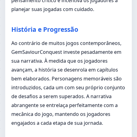
pensamento crítico e incentiva os jogadores a
planejar suas jogadas com cuidado.
História e Progressão
Ao contrário de muitos jogos contemporâneos,
GemSaviourConquest investe pesadamente em
sua narrativa. À medida que os jogadores
avançam, a história se desenrola em capítulos
bem elaborados. Personagens memoráveis são
introduzidos, cada um com seu próprio conjunto
de desafios a serem superados. A narrativa
abrangente se entrelaça perfeitamente com a
mecânica do jogo, mantendo os jogadores
engajados a cada etapa de sua jornada.