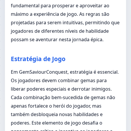
fundamental para prosperar e aproveitar ao
máximo a experiência de jogo. As regras são
projetadas para serem intuitivas, permitindo que
jogadores de diferentes níveis de habilidade
possam se aventurar nesta jornada épica.
Estratégia de Jogo
Em GemSaviourConquest, estratégia é essencial.
Os jogadores devem combinar gemas para
liberar poderes especiais e derrotar inimigos.
Cada combinação bem-sucedida de gemas não
apenas fortalece o herói do jogador, mas
também desbloqueia novas habilidades e
poderes. Este elemento de jogo desafia o