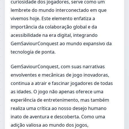
curiosidade dos jogadores, serve como um
lembrete do mundo interconectado em que
vivemos hoje. Este elemento enfatiza a
importância da colaboração global e da
acessibilidade na era digital, integrando
GemSaviourConquest ao mundo expansivo da
tecnologia de ponta.
GemSaviourConquest, com suas narrativas
envolventes e mecânicas de jogo inovadoras,
continua a atrair e fascinar jogadores de todas
as idades. O jogo não apenas oferece uma
experiência de entretenimento, mas também
realiza uma crítica ao nosso desejo humano
inato de aventura e descoberta. Como uma
adição valiosa ao mundo dos jogos,