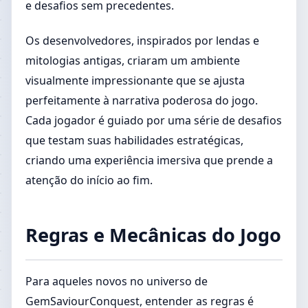
e desafios sem precedentes.
Os desenvolvedores, inspirados por lendas e
mitologias antigas, criaram um ambiente
visualmente impressionante que se ajusta
perfeitamente à narrativa poderosa do jogo.
Cada jogador é guiado por uma série de desafios
que testam suas habilidades estratégicas,
criando uma experiência imersiva que prende a
atenção do início ao fim.
Regras e Mecânicas do Jogo
Para aqueles novos no universo de
GemSaviourConquest, entender as regras é